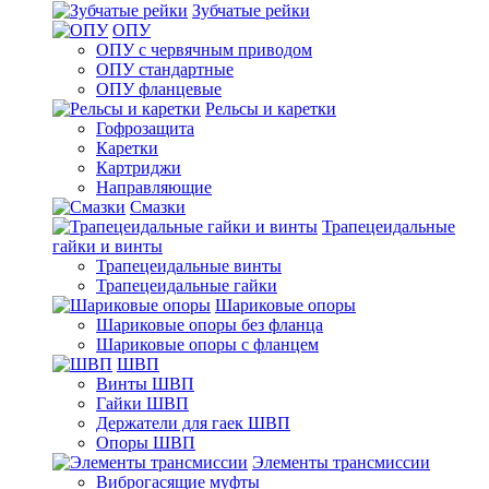
Зубчатые рейки
ОПУ
ОПУ с червячным приводом
ОПУ стандартные
ОПУ фланцевые
Рельсы и каретки
Гофрозащита
Каретки
Картриджи
Направляющие
Смазки
Трапецеидальные
гайки и винты
Трапецеидальные винты
Трапецеидальные гайки
Шариковые опоры
Шариковые опоры без фланца
Шариковые опоры с фланцем
ШВП
Винты ШВП
Гайки ШВП
Держатели для гаек ШВП
Опоры ШВП
Элементы трансмиссии
Виброгасящие муфты