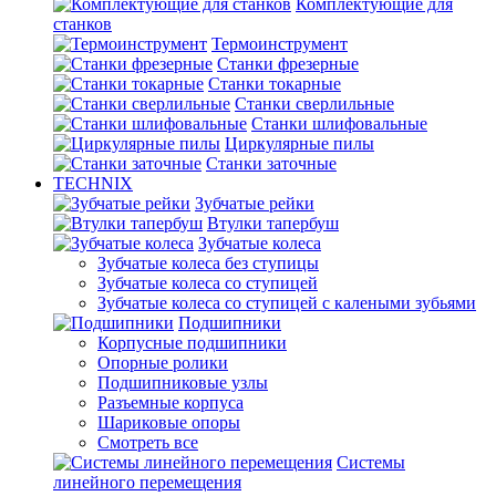
Комплектующие для
станков
Термоинструмент
Станки фрезерные
Станки токарные
Станки сверлильные
Станки шлифовальные
Циркулярные пилы
Станки заточные
TECHNIX
Зубчатые рейки
Втулки тапербуш
Зубчатые колеса
Зубчатые колеса без ступицы
Зубчатые колеса со ступицей
Зубчатые колеса со ступицей с калеными зубьями
Подшипники
Корпусные подшипники
Опорные ролики
Подшипниковые узлы
Разъемные корпуса
Шариковые опоры
Смотреть все
Системы
линейного перемещения