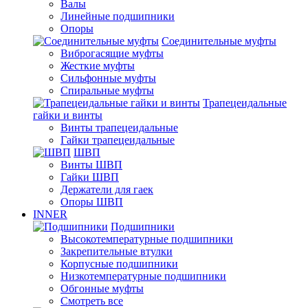
Валы
Линейные подшипники
Опоры
Соединительные муфты
Виброгасящие муфты
Жесткие муфты
Сильфонные муфты
Спиральные муфты
Трапецеидальные
гайки и винты
Винты трапецеидальные
Гайки трапецеидальные
ШВП
Винты ШВП
Гайки ШВП
Держатели для гаек
Опоры ШВП
INNER
Подшипники
Высокотемпературные подшипники
Закрепительные втулки
Корпусные подшипники
Низкотемпературные подшипники
Обгонные муфты
Смотреть все