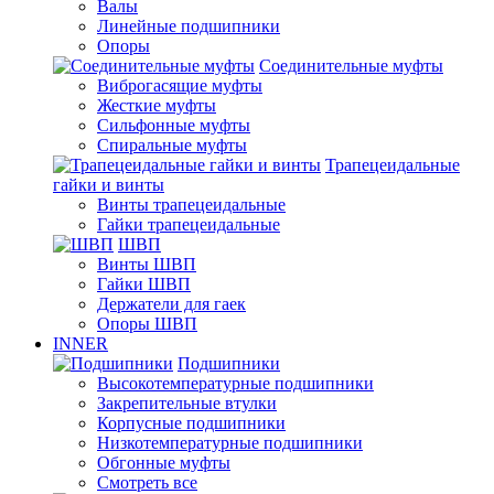
Валы
Линейные подшипники
Опоры
Соединительные муфты
Виброгасящие муфты
Жесткие муфты
Сильфонные муфты
Спиральные муфты
Трапецеидальные
гайки и винты
Винты трапецеидальные
Гайки трапецеидальные
ШВП
Винты ШВП
Гайки ШВП
Держатели для гаек
Опоры ШВП
INNER
Подшипники
Высокотемпературные подшипники
Закрепительные втулки
Корпусные подшипники
Низкотемпературные подшипники
Обгонные муфты
Смотреть все