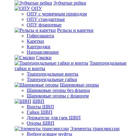
Зубчатые рейки
ОПУ
ОПУ с червячным приводом
ОПУ стандартные
ОПУ фланцевые
Рельсы и каретки
Гофрозащита
Каретки
Картриджи
Направляющие
Смазки
Трапецеидальные
гайки и винты
Трапецеидальные винты
Трапецеидальные гайки
Шариковые опоры
Шариковые опоры без фланца
Шариковые опоры с фланцем
ШВП
Винты ШВП
Гайки ШВП
Держатели для гаек ШВП
Опоры ШВП
Элементы трансмиссии
Виброгасящие муфты