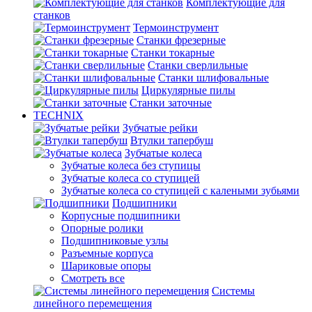
Комплектующие для
станков
Термоинструмент
Станки фрезерные
Станки токарные
Станки сверлильные
Станки шлифовальные
Циркулярные пилы
Станки заточные
TECHNIX
Зубчатые рейки
Втулки тапербуш
Зубчатые колеса
Зубчатые колеса без ступицы
Зубчатые колеса со ступицей
Зубчатые колеса со ступицей с калеными зубьями
Подшипники
Корпусные подшипники
Опорные ролики
Подшипниковые узлы
Разъемные корпуса
Шариковые опоры
Смотреть все
Системы
линейного перемещения