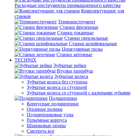
Расходные инструменты промышленного качества
Комплектующие для
станков
Термоинструмент
Станки фрезерные
Станки токарные
Станки сверлильные
Станки шлифовальные
Циркулярные пилы
Станки заточные
TECHNIX
Зубчатые рейки
Втулки тапербуш
Зубчатые колеса
Зубчатые колеса без ступицы
Зубчатые колеса со ступицей
Зубчатые колеса со ступицей с калеными зубьями
Подшипники
Корпусные подшипники
Опорные ролики
Подшипниковые узлы
Разъемные корпуса
Шариковые опоры
Смотреть все