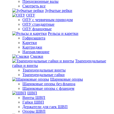
Прецизионные валы
Смотреть все
Зубчатые рейки
ОПУ
ОПУ с червячным приводом
ОПУ стандартные
ОПУ фланцевые
Рельсы и каретки
Гофрозащита
Каретки
Картриджи
Направляющие
Смазки
Трапецеидальные
гайки и винты
Трапецеидальные винты
Трапецеидальные гайки
Шариковые опоры
Шариковые опоры без фланца
Шариковые опоры с фланцем
ШВП
Винты ШВП
Гайки ШВП
Держатели для гаек ШВП
Опоры ШВП