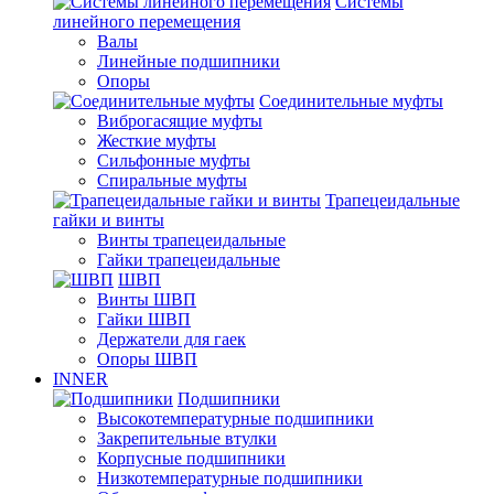
Системы
линейного перемещения
Валы
Линейные подшипники
Опоры
Соединительные муфты
Виброгасящие муфты
Жесткие муфты
Сильфонные муфты
Спиральные муфты
Трапецеидальные
гайки и винты
Винты трапецеидальные
Гайки трапецеидальные
ШВП
Винты ШВП
Гайки ШВП
Держатели для гаек
Опоры ШВП
INNER
Подшипники
Высокотемпературные подшипники
Закрепительные втулки
Корпусные подшипники
Низкотемпературные подшипники