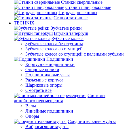
Станки сверлильные
Станки шлифовальные
Циркулярные пилы
Станки заточные
TECHNIX
Зубчатые рейки
Втулки тапербуш
Зубчатые колеса
Зубчатые колеса без ступицы
Зубчатые колеса со ступицей
Зубчатые колеса со ступицей с калеными зубьями
Подшипники
Корпусные подшипники
Опорные ролики
Подшипниковые узлы
Разъемные корпуса
Шариковые опоры
Смотреть все
Системы
линейного перемещения
Валы
Линейные подшипники
Опоры
Соединительные муфты
Виброгасящие муфты