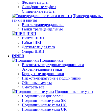
Жесткие муфты
Сильфонные муфты
Спиральные муфты
Трапецеидальные
гайки и винты
Винты трапецеидальные
Гайки трапецеидальные
ШВП
Винты ШВП
Гайки ШВП
Держатели для гаек
Опоры ШВП
INNER
Подшипники
Высокотемпературные подшипники
Закрепительные втулки
Корпусные подшипники
Низкотемпературные подшипники
Обгонные муфты
Смотреть все
Подшипниковые узлы
Подшипники для борон
Подшипниковые узлы SB
Подшипниковые узлы UC
Подшипниковые узлы UK