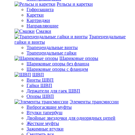
Рельсы и каретки
Гофрозащита
Каретки
Картриджи
Направляющие
Смазки
Трапецеидальные
гайки и винты
Трапецеидальные винты
Трапецеидальные гайки
Шариковые опоры
Шариковые опоры без фланца
Шариковые опоры с фланцем
ШВП
Винты ШВП
Гайки ШВП
Держатели для гаек ШВП
Опоры ШВП
Элементы трансмиссии
Виброгасящие муфты
Втулки тапербуш
Двойные звездочки для однорядных цепей
Жесткие муфты
Зажимные втулки
Смотреть все