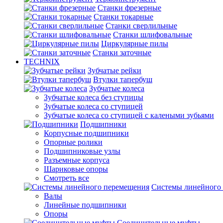
Станки фрезерные
Станки токарные
Станки сверлильные
Станки шлифовальные
Циркулярные пилы
Станки заточные
TECHNIX
Зубчатые рейки
Втулки тапербуш
Зубчатые колеса
Зубчатые колеса без ступицы
Зубчатые колеса со ступицей
Зубчатые колеса со ступицей с калеными зубьями
Подшипники
Корпусные подшипники
Опорные ролики
Подшипниковые узлы
Разъемные корпуса
Шариковые опоры
Смотреть все
Системы линейного
Валы
Линейные подшипники
Опоры
Соединительные муфты