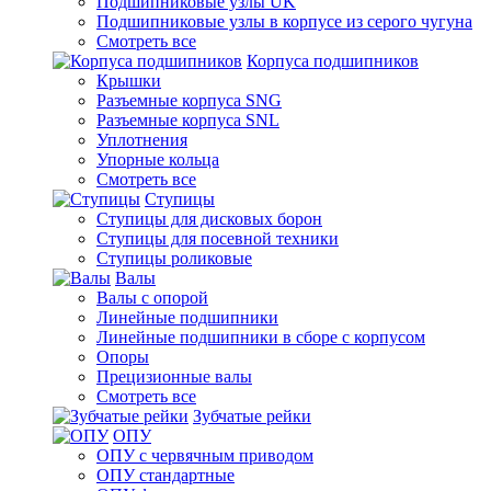
Подшипниковые узлы UK
Подшипниковые узлы в корпусе из серого чугуна
Смотреть все
Корпуса подшипников
Крышки
Разъемные корпуса SNG
Разъемные корпуса SNL
Уплотнения
Упорные кольца
Смотреть все
Ступицы
Ступицы для дисковых борон
Ступицы для посевной техники
Ступицы роликовые
Валы
Валы с опорой
Линейные подшипники
Линейные подшипники в сборе с корпусом
Опоры
Прецизионные валы
Смотреть все
Зубчатые рейки
ОПУ
ОПУ с червячным приводом
ОПУ стандартные