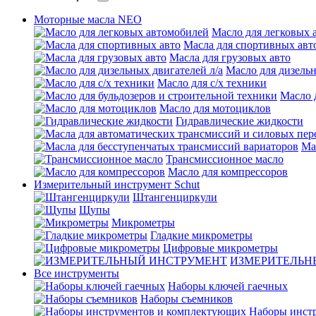
Моторные масла NEO
Масло для легковых 
Масла для спортивных авт
Масла для грузовых авто
Масло для дизельн
Масло для с/х техники
Масло 
Масло для мотоциклов
Гидравлические жидкости
Ма
Трансмиссионное масло
Масло для компрессоров
Измерительный инструмент Schut
Штангенциркули
Щупы
Микрометры
Гладкие микрометры
Цифровые микрометры
ИЗМЕРИТЕЛЬН
Все инструменты
Наборы ключей гаечных
Наборы съемников
Наборы инст