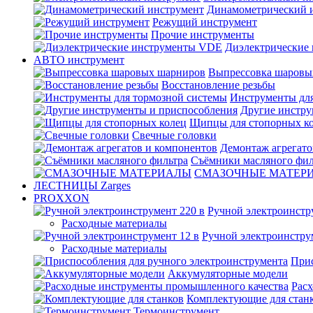
Динамометрический 
Режущий инструмент
Прочие инструменты
Диэлектрические
АВТО инструмент
Выпрессовка шаровы
Восстановление резьбы
Инструменты для
Другие инстру
Щипцы для стопорных к
Свечные головки
Демонтаж агрегато
Съёмники масляного фил
СМАЗОЧНЫЕ МАТЕР
ЛЕСТНИЦЫ Zarges
PROXXON
Ручной электроинстр
Расходные материалы
Ручной электроинстру
Расходные материалы
Прис
Аккумуляторные модели
Рас
Комплектующие для стан
Термоинструмент