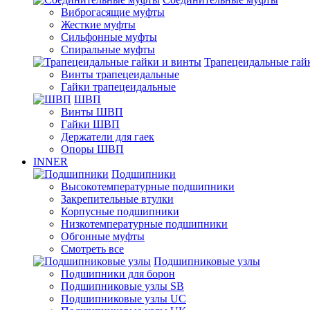
Виброгасящие муфты
Жесткие муфты
Сильфонные муфты
Спиральные муфты
Трапецеидальные гай
Винты трапецеидальные
Гайки трапецеидальные
ШВП
Винты ШВП
Гайки ШВП
Держатели для гаек
Опоры ШВП
INNER
Подшипники
Высокотемпературные подшипники
Закрепительные втулки
Корпусные подшипники
Низкотемпературные подшипники
Обгонные муфты
Смотреть все
Подшипниковые узлы
Подшипники для борон
Подшипниковые узлы SB
Подшипниковые узлы UC