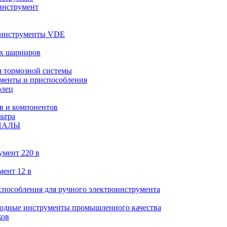
инструмент
 инструменты VDE
х шарниров
 тормозной системы
менты и приспособления
олец
в и компонентов
ьтра
ИАЛЫ
умент 220 в
мент 12 в
пособления для ручного электроинструмента
ходные инструменты промышленного качества
ков