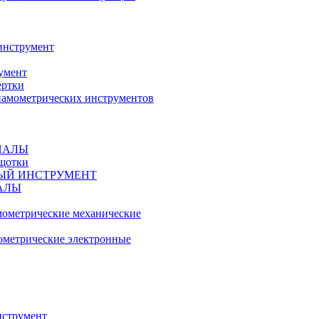
инструмент
умент
ертки
амометрических инструментов
ИАЛЫ
ещотки
ЫЙ ИНСТРУМЕНТ
АЛЫ
ометрические механические
метрические электронные
струмент