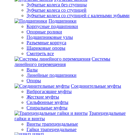
Зубчатые колеса без ступицы
Зубчатые колеса со ступицей
Зубчатые колеса со ступицей с калеными зубьями
Подшипники
Корпусные подшипники
Опорные ролики
Подшипниковые узлы
Разъемные корпуса
Шариковые опоры
Смотреть все
Системы
линейного перемещения
Валы
Линейные подшипники
Опоры
Соединительные муфты
Виброгасящие муфты
Жесткие муфты
Сильфонные муфты
Спиральные муфты
Трапецеидальные
гайки и винты
Винты трапецеидальные
Гайки трапецеидальные
ШВП