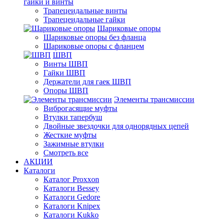
гайки и винты
Трапецеидальные винты
Трапецеидальные гайки
Шариковые опоры
Шариковые опоры без фланца
Шариковые опоры с фланцем
ШВП
Винты ШВП
Гайки ШВП
Держатели для гаек ШВП
Опоры ШВП
Элементы трансмиссии
Виброгасящие муфты
Втулки тапербуш
Двойные звездочки для однорядных цепей
Жесткие муфты
Зажимные втулки
Смотреть все
АКЦИИ
Каталоги
Каталог Proxxon
Каталоги Bessey
Каталоги Gedore
Каталоги Knipex
Каталоги Kukko