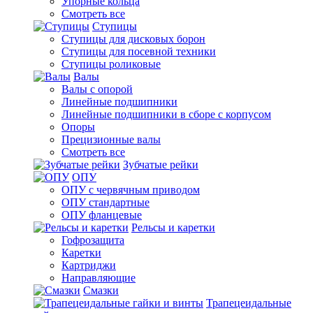
Упорные кольца
Смотреть все
Ступицы
Ступицы для дисковых борон
Ступицы для посевной техники
Ступицы роликовые
Валы
Валы с опорой
Линейные подшипники
Линейные подшипники в сборе с корпусом
Опоры
Прецизионные валы
Смотреть все
Зубчатые рейки
ОПУ
ОПУ с червячным приводом
ОПУ стандартные
ОПУ фланцевые
Рельсы и каретки
Гофрозащита
Каретки
Картриджи
Направляющие
Смазки
Трапецеидальные