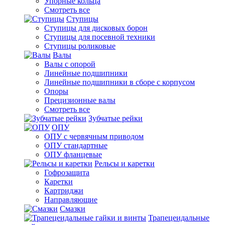
Упорные кольца
Смотреть все
Ступицы
Ступицы для дисковых борон
Ступицы для посевной техники
Ступицы роликовые
Валы
Валы с опорой
Линейные подшипники
Линейные подшипники в сборе с корпусом
Опоры
Прецизионные валы
Смотреть все
Зубчатые рейки
ОПУ
ОПУ с червячным приводом
ОПУ стандартные
ОПУ фланцевые
Рельсы и каретки
Гофрозащита
Каретки
Картриджи
Направляющие
Смазки
Трапецеидальные