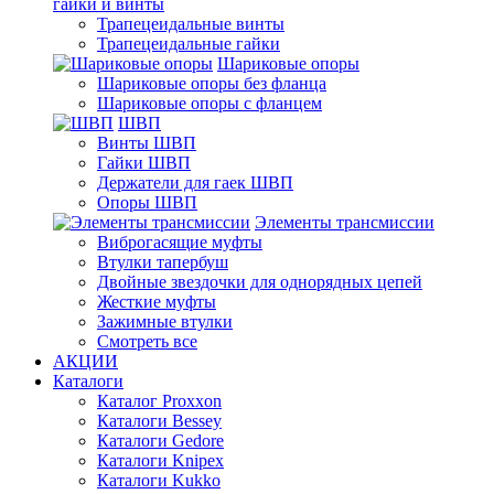
гайки и винты
Трапецеидальные винты
Трапецеидальные гайки
Шариковые опоры
Шариковые опоры без фланца
Шариковые опоры с фланцем
ШВП
Винты ШВП
Гайки ШВП
Держатели для гаек ШВП
Опоры ШВП
Элементы трансмиссии
Виброгасящие муфты
Втулки тапербуш
Двойные звездочки для однорядных цепей
Жесткие муфты
Зажимные втулки
Смотреть все
АКЦИИ
Каталоги
Каталог Proxxon
Каталоги Bessey
Каталоги Gedore
Каталоги Knipex
Каталоги Kukko