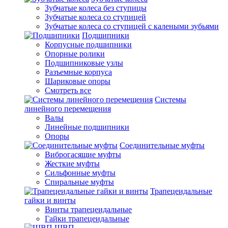
Зубчатые колеса без ступицы
Зубчатые колеса со ступицей
Зубчатые колеса со ступицей с калеными зубьями
Подшипники
Корпусные подшипники
Опорные ролики
Подшипниковые узлы
Разъемные корпуса
Шариковые опоры
Смотреть все
Системы
линейного перемещения
Валы
Линейные подшипники
Опоры
Соединительные муфты
Виброгасящие муфты
Жесткие муфты
Сильфонные муфты
Спиральные муфты
Трапецеидальные
гайки и винты
Винты трапецеидальные
Гайки трапецеидальные
ШВП