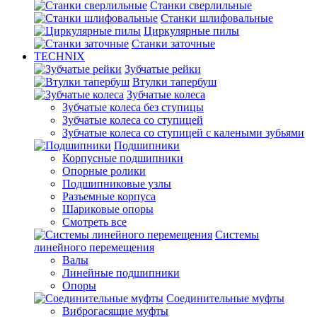
Станки сверлильные
Станки шлифовальные
Циркулярные пилы
Станки заточные
TECHNIX
Зубчатые рейки
Втулки тапербуш
Зубчатые колеса
Зубчатые колеса без ступицы
Зубчатые колеса со ступицей
Зубчатые колеса со ступицей с калеными зубьями
Подшипники
Корпусные подшипники
Опорные ролики
Подшипниковые узлы
Разъемные корпуса
Шариковые опоры
Смотреть все
Системы
линейного перемещения
Валы
Линейные подшипники
Опоры
Соединительные муфты
Виброгасящие муфты