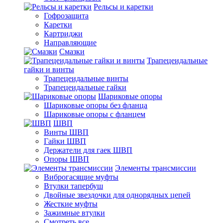
Рельсы и каретки
Гофрозащита
Каретки
Картриджи
Направляющие
Смазки
Трапецеидальные
гайки и винты
Трапецеидальные винты
Трапецеидальные гайки
Шариковые опоры
Шариковые опоры без фланца
Шариковые опоры с фланцем
ШВП
Винты ШВП
Гайки ШВП
Держатели для гаек ШВП
Опоры ШВП
Элементы трансмиссии
Виброгасящие муфты
Втулки тапербуш
Двойные звездочки для однорядных цепей
Жесткие муфты
Зажимные втулки
Смотреть все