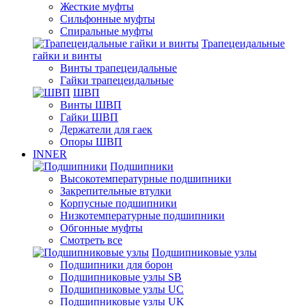
Жесткие муфты
Сильфонные муфты
Спиральные муфты
Трапецеидальные
гайки и винты
Винты трапецеидальные
Гайки трапецеидальные
ШВП
Винты ШВП
Гайки ШВП
Держатели для гаек
Опоры ШВП
INNER
Подшипники
Высокотемпературные подшипники
Закрепительные втулки
Корпусные подшипники
Низкотемпературные подшипники
Обгонные муфты
Смотреть все
Подшипниковые узлы
Подшипники для борон
Подшипниковые узлы SB
Подшипниковые узлы UC
Подшипниковые узлы UK