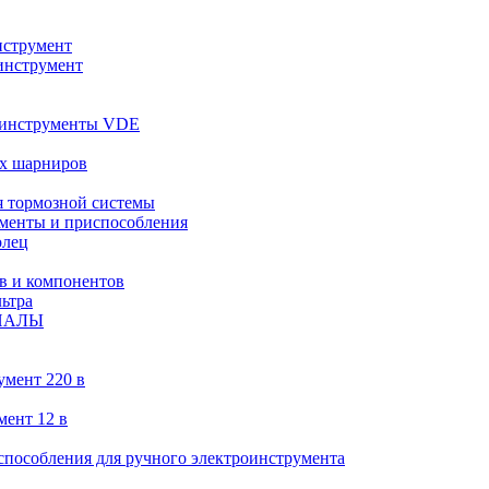
струмент
инструмент
 инструменты VDE
х шарниров
 тормозной системы
менты и приспособления
олец
в и компонентов
ьтра
ИАЛЫ
умент 220 в
мент 12 в
пособления для ручного электроинструмента