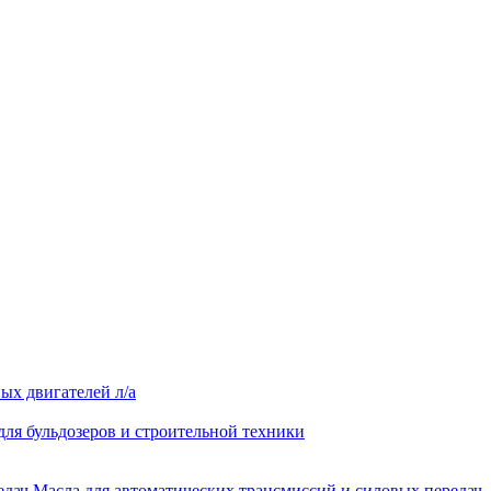
ых двигателей л/а
для бульдозеров и строительной техники
Масла для автоматических трансмиссий и силовых передач