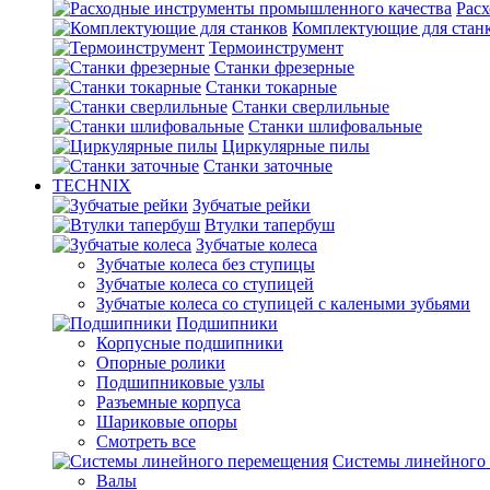
Рас
Комплектующие для стан
Термоинструмент
Станки фрезерные
Станки токарные
Станки сверлильные
Станки шлифовальные
Циркулярные пилы
Станки заточные
TECHNIX
Зубчатые рейки
Втулки тапербуш
Зубчатые колеса
Зубчатые колеса без ступицы
Зубчатые колеса со ступицей
Зубчатые колеса со ступицей с калеными зубьями
Подшипники
Корпусные подшипники
Опорные ролики
Подшипниковые узлы
Разъемные корпуса
Шариковые опоры
Смотреть все
Системы линейного
Валы