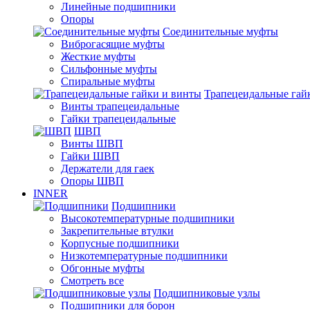
Линейные подшипники
Опоры
Соединительные муфты
Виброгасящие муфты
Жесткие муфты
Сильфонные муфты
Спиральные муфты
Трапецеидальные гай
Винты трапецеидальные
Гайки трапецеидальные
ШВП
Винты ШВП
Гайки ШВП
Держатели для гаек
Опоры ШВП
INNER
Подшипники
Высокотемпературные подшипники
Закрепительные втулки
Корпусные подшипники
Низкотемпературные подшипники
Обгонные муфты
Смотреть все
Подшипниковые узлы
Подшипники для борон