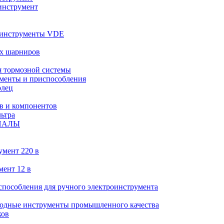
инструмент
 инструменты VDE
х шарниров
 тормозной системы
менты и приспособления
олец
в и компонентов
ьтра
ИАЛЫ
умент 220 в
мент 12 в
пособления для ручного электроинструмента
ходные инструменты промышленного качества
ков