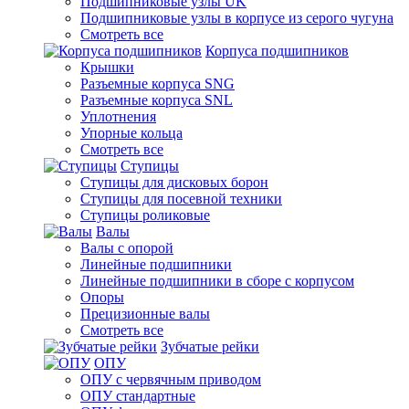
Подшипниковые узлы UK
Подшипниковые узлы в корпусе из серого чугуна
Смотреть все
Корпуса подшипников
Крышки
Разъемные корпуса SNG
Разъемные корпуса SNL
Уплотнения
Упорные кольца
Смотреть все
Ступицы
Ступицы для дисковых борон
Ступицы для посевной техники
Ступицы роликовые
Валы
Валы с опорой
Линейные подшипники
Линейные подшипники в сборе с корпусом
Опоры
Прецизионные валы
Смотреть все
Зубчатые рейки
ОПУ
ОПУ с червячным приводом
ОПУ стандартные