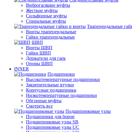
Виброгасящие муфты
Жесткие муфты
Сильфонные муфты
Спиральные муфты
Трапецеидальные гай
Винты трапецеидальные
Гайки трапецеидальные
ШВП
Винты ШВП
Гайки ШВП
Держатели для гаек
Опоры ШВП
INNER
Подшипники
Высокотемпературные подшипники
Закрепительные втулки
Корпусные подшипники
Низкотемпературные подшипники
Обгонные муфты
Смотреть все
Подшипниковые узлы
Подшипники для борон
Подшипниковые узлы SB
Подшипниковые узлы UC