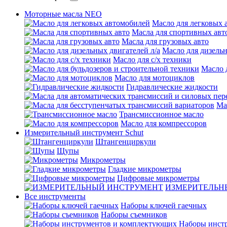
Моторные масла NEO
Масло для легковых 
Масла для спортивных авт
Масла для грузовых авто
Масло для дизельн
Масло для с/х техники
Масло 
Масло для мотоциклов
Гидравлические жидкости
Ма
Трансмиссионное масло
Масло для компрессоров
Измерительный инструмент Schut
Штангенциркули
Щупы
Микрометры
Гладкие микрометры
Цифровые микрометры
ИЗМЕРИТЕЛЬН
Все инструменты
Наборы ключей гаечных
Наборы съемников
Наборы инст