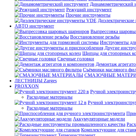
Динамометрический 
Режущий инструмент
Прочие инструменты
Диэлектрические
АВТО инструмент
Выпрессовка шаровы
Восстановление резьбы
Инструменты для
Другие инстру
Щипцы для стопорных к
Свечные головки
Демонтаж агрегато
Съёмники масляного фил
СМАЗОЧНЫЕ МАТЕР
ЛЕСТНИЦЫ Zarges
PROXXON
Ручной электроинстр
Расходные материалы
Ручной электроинстру
Расходные материалы
Прис
Аккумуляторные модели
Рас
Комплектующие для стан
Термоинструмент