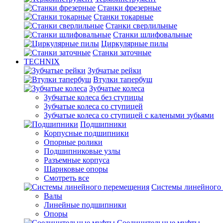
Станки фрезерные
Станки токарные
Станки сверлильные
Станки шлифовальные
Циркулярные пилы
Станки заточные
TECHNIX
Зубчатые рейки
Втулки тапербуш
Зубчатые колеса
Зубчатые колеса без ступицы
Зубчатые колеса со ступицей
Зубчатые колеса со ступицей с калеными зубьями
Подшипники
Корпусные подшипники
Опорные ролики
Подшипниковые узлы
Разъемные корпуса
Шариковые опоры
Смотреть все
Системы линейного
Валы
Линейные подшипники
Опоры
Соединительные муфты