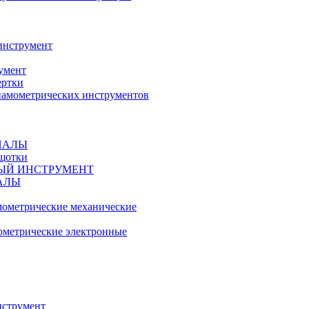
инструмент
умент
ертки
амометрических инструментов
ИАЛЫ
ещотки
ЫЙ ИНСТРУМЕНТ
АЛЫ
ометрические механические
метрические электронные
струмент