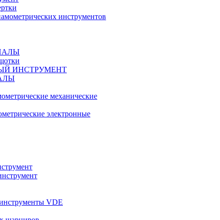
ертки
амометрических инструментов
ИАЛЫ
ещотки
ЫЙ ИНСТРУМЕНТ
АЛЫ
ометрические механические
метрические электронные
струмент
инструмент
 инструменты VDE
х шарниров