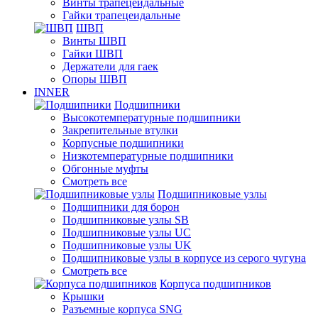
Винты трапецеидальные
Гайки трапецеидальные
ШВП
Винты ШВП
Гайки ШВП
Держатели для гаек
Опоры ШВП
INNER
Подшипники
Высокотемпературные подшипники
Закрепительные втулки
Корпусные подшипники
Низкотемпературные подшипники
Обгонные муфты
Смотреть все
Подшипниковые узлы
Подшипники для борон
Подшипниковые узлы SB
Подшипниковые узлы UC
Подшипниковые узлы UK
Подшипниковые узлы в корпусе из серого чугуна
Смотреть все
Корпуса подшипников
Крышки
Разъемные корпуса SNG