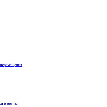
 перемещения
ки и винты