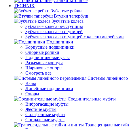
Станки заточные
TECHNIX
Зубчатые рейки
Втулки тапербуш
Зубчатые колеса
Зубчатые колеса без ступицы
Зубчатые колеса со ступицей
Зубчатые колеса со ступицей с калеными зубьями
Подшипники
Корпусные подшипники
Опорные ролики
Подшипниковые узлы
Разъемные корпуса
Шариковые опоры
Смотреть все
Системы линейного
Валы
Линейные подшипники
Опоры
Соединительные муфты
Виброгасящие муфты
Жесткие муфты
Сильфонные муфты
Спиральные муфты
Трапецеидальные гай