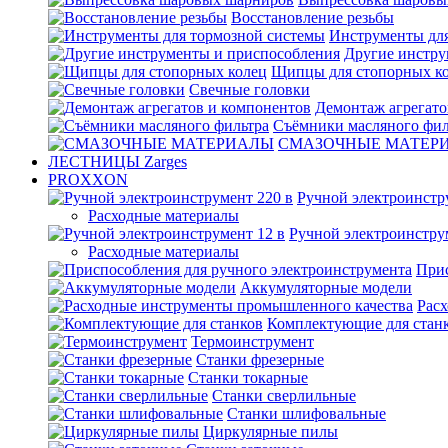
Восстановление резьбы
Инструменты для
Другие инстру
Щипцы для стопорных к
Свечные головки
Демонтаж агрегато
Съёмники масляного фил
СМАЗОЧНЫЕ МАТЕР
ЛЕСТНИЦЫ Zarges
PROXXON
Ручной электроинстр
Расходные материалы
Ручной электроинстру
Расходные материалы
Прис
Аккумуляторные модели
Рас
Комплектующие для стан
Термоинструмент
Станки фрезерные
Станки токарные
Станки сверлильные
Станки шлифовальные
Циркулярные пилы