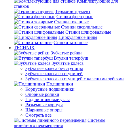
Комплектующие для
станков
Термоинструмент
Станки фрезерные
Станки токарные
Станки сверлильные
Станки шлифовальные
Циркулярные пилы
Станки заточные
TECHNIX
Зубчатые рейки
Втулки тапербуш
Зубчатые колеса
Зубчатые колеса без ступицы
Зубчатые колеса со ступицей
Зубчатые колеса со ступицей с калеными зубьями
Подшипники
Корпусные подшипники
Опорные ролики
Подшипниковые узлы
Разъемные корпуса
Шариковые опоры
Смотреть все
Системы
линейного перемещения