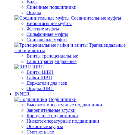
Валы
Линейные подшипники
Опоры
Соединительные муфты
Виброгасящие муфты
Жесткие муфты
Сильфонные муфты
Спиральные муфты
Трапецеидальные
гайки и винты
Винты трапецеидальные
Гайки трапецеидальные
ШВП
Винты ШВП
Гайки ШВП
Держатели для гаек
Опоры ШВП
INNER
Подшипники
Высокотемпературные подшипники
Закрепительные втулки
Корпусные подшипники
Низкотемпературные подшипники
Обгонные муфты
Смотреть все