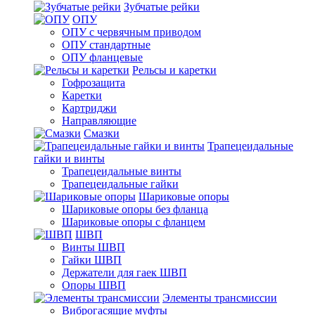
Зубчатые рейки
ОПУ
ОПУ с червячным приводом
ОПУ стандартные
ОПУ фланцевые
Рельсы и каретки
Гофрозащита
Каретки
Картриджи
Направляющие
Смазки
Трапецеидальные
гайки и винты
Трапецеидальные винты
Трапецеидальные гайки
Шариковые опоры
Шариковые опоры без фланца
Шариковые опоры с фланцем
ШВП
Винты ШВП
Гайки ШВП
Держатели для гаек ШВП
Опоры ШВП
Элементы трансмиссии
Виброгасящие муфты