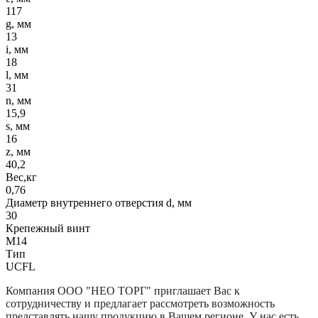
117
g, мм
13
i, мм
18
l, мм
31
n, мм
15,9
s, мм
16
z, мм
40,2
Вес,кг
0,76
Диаметр внутреннего отверстия d, мм
30
Крепежный винт
М14
Тип
UCFL
Компания
ООО "НЕО ТОРГ"
приглашает Вас к
сотрудничеству и предлагает рассмотреть возможность
представлять нашу продукцию в Вашем регионе. У нас есть