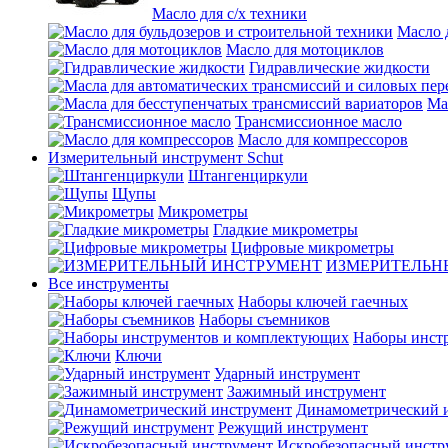
Масло для с/х техники
Масло 
Масло для мотоциклов
Гидравлические жидкости
Ма
Трансмиссионное масло
Масло для компрессоров
Измерительный инструмент Schut
Штангенциркули
Щупы
Микрометры
Гладкие микрометры
Цифровые микрометры
ИЗМЕРИТЕЛЬН
Все инструменты
Наборы ключей гаечных
Наборы съемников
Наборы инст
Ключи
Ударный инструмент
Зажимный инструмент
Динамометрический 
Режущий инструмент
Искробезопасный инстр