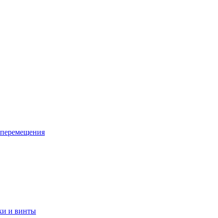
 перемещения
ки и винты