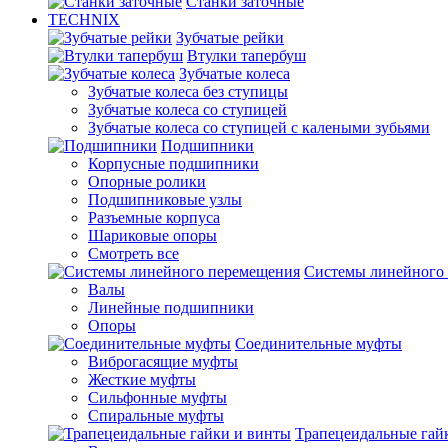
Станки заточные
TECHNIX
Зубчатые рейки
Втулки тапербуш
Зубчатые колеса
Зубчатые колеса без ступицы
Зубчатые колеса со ступицей
Зубчатые колеса со ступицей с калеными зубьями
Подшипники
Корпусные подшипники
Опорные ролики
Подшипниковые узлы
Разъемные корпуса
Шариковые опоры
Смотреть все
Системы линейного
Валы
Линейные подшипники
Опоры
Соединительные муфты
Виброгасящие муфты
Жесткие муфты
Сильфонные муфты
Спиральные муфты
Трапецеидальные гай