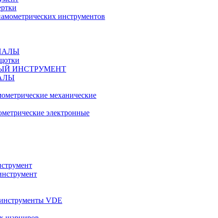
ертки
амометрических инструментов
ИАЛЫ
ещотки
ЫЙ ИНСТРУМЕНТ
АЛЫ
ометрические механические
метрические электронные
струмент
инструмент
 инструменты VDE
х шарниров