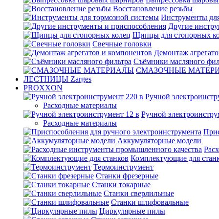
Восстановление резьбы
Инструменты для
Другие инстру
Щипцы для стопорных к
Свечные головки
Демонтаж агрегато
Съёмники масляного фил
СМАЗОЧНЫЕ МАТЕР
ЛЕСТНИЦЫ Zarges
PROXXON
Ручной электроинстр
Расходные материалы
Ручной электроинстру
Расходные материалы
Прис
Аккумуляторные модели
Рас
Комплектующие для стан
Термоинструмент
Станки фрезерные
Станки токарные
Станки сверлильные
Станки шлифовальные
Циркулярные пилы