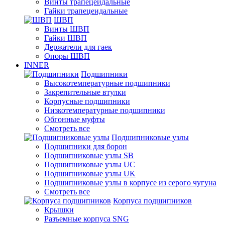
Винты трапецеидальные
Гайки трапецеидальные
ШВП
Винты ШВП
Гайки ШВП
Держатели для гаек
Опоры ШВП
INNER
Подшипники
Высокотемпературные подшипники
Закрепительные втулки
Корпусные подшипники
Низкотемпературные подшипники
Обгонные муфты
Смотреть все
Подшипниковые узлы
Подшипники для борон
Подшипниковые узлы SB
Подшипниковые узлы UC
Подшипниковые узлы UK
Подшипниковые узлы в корпусе из серого чугуна
Смотреть все
Корпуса подшипников
Крышки
Разъемные корпуса SNG