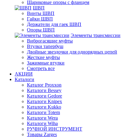
Шариковые опоры с фланцем
ШВП
Винты ШВП
Гайки ШВП
Держатели для гаек ШВП
Опоры ШВП
Элементы трансмиссии
Виброгасящие муфты
Втулки тапербуш
Двойные звездочки для однорядных цепей
Жесткие муфты
Зажимные втулки
Смотреть все
АКЦИИ
Каталоги
Каталог Proxxon
Каталоги Bessey
Каталоги Gedore
Каталоги Knipex
Каталоги Kukko
Каталоги Totem
Каталоги Wera
Каталоги Wiha
РУЧНОЙ ИНСТРУМЕНТ
Товары Zarges