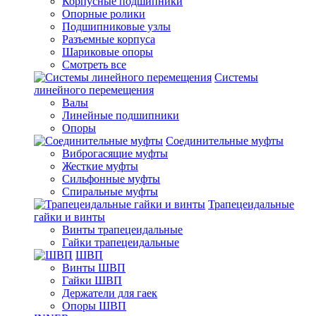
Корпусные подшипники
Опорные ролики
Подшипниковые узлы
Разъемные корпуса
Шариковые опоры
Смотреть все
Системы
линейного перемещения
Валы
Линейные подшипники
Опоры
Соединительные муфты
Виброгасящие муфты
Жесткие муфты
Сильфонные муфты
Спиральные муфты
Трапецеидальные
гайки и винты
Винты трапецеидальные
Гайки трапецеидальные
ШВП
Винты ШВП
Гайки ШВП
Держатели для гаек
Опоры ШВП