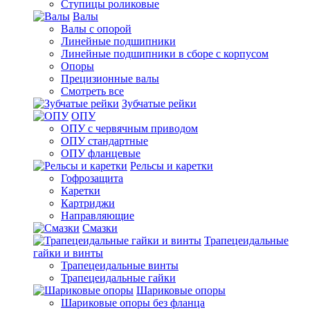
Ступицы роликовые
Валы
Валы с опорой
Линейные подшипники
Линейные подшипники в сборе с корпусом
Опоры
Прецизионные валы
Смотреть все
Зубчатые рейки
ОПУ
ОПУ с червячным приводом
ОПУ стандартные
ОПУ фланцевые
Рельсы и каретки
Гофрозащита
Каретки
Картриджи
Направляющие
Смазки
Трапецеидальные
гайки и винты
Трапецеидальные винты
Трапецеидальные гайки
Шариковые опоры
Шариковые опоры без фланца