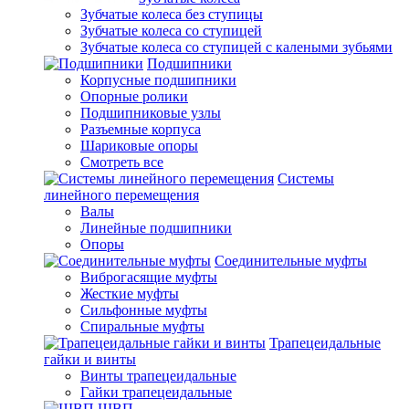
Зубчатые колеса без ступицы
Зубчатые колеса со ступицей
Зубчатые колеса со ступицей с калеными зубьями
Подшипники
Корпусные подшипники
Опорные ролики
Подшипниковые узлы
Разъемные корпуса
Шариковые опоры
Смотреть все
Системы
линейного перемещения
Валы
Линейные подшипники
Опоры
Соединительные муфты
Виброгасящие муфты
Жесткие муфты
Сильфонные муфты
Спиральные муфты
Трапецеидальные
гайки и винты
Винты трапецеидальные
Гайки трапецеидальные
ШВП