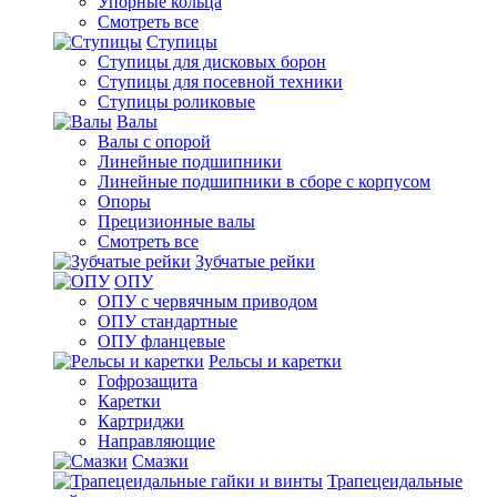
Упорные кольца
Смотреть все
Ступицы
Ступицы для дисковых борон
Ступицы для посевной техники
Ступицы роликовые
Валы
Валы с опорой
Линейные подшипники
Линейные подшипники в сборе с корпусом
Опоры
Прецизионные валы
Смотреть все
Зубчатые рейки
ОПУ
ОПУ с червячным приводом
ОПУ стандартные
ОПУ фланцевые
Рельсы и каретки
Гофрозащита
Каретки
Картриджи
Направляющие
Смазки
Трапецеидальные