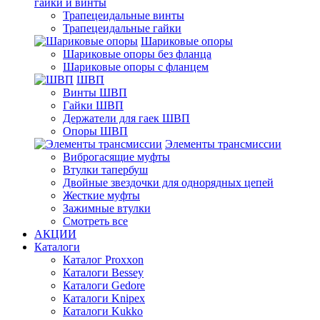
гайки и винты
Трапецеидальные винты
Трапецеидальные гайки
Шариковые опоры
Шариковые опоры без фланца
Шариковые опоры с фланцем
ШВП
Винты ШВП
Гайки ШВП
Держатели для гаек ШВП
Опоры ШВП
Элементы трансмиссии
Виброгасящие муфты
Втулки тапербуш
Двойные звездочки для однорядных цепей
Жесткие муфты
Зажимные втулки
Смотреть все
АКЦИИ
Каталоги
Каталог Proxxon
Каталоги Bessey
Каталоги Gedore
Каталоги Knipex
Каталоги Kukko