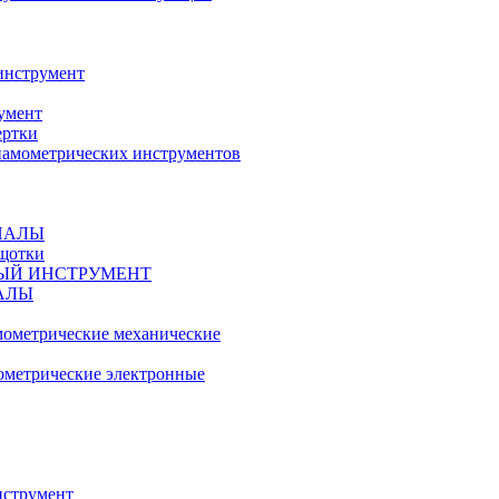
инструмент
умент
ертки
амометрических инструментов
ИАЛЫ
ещотки
ЫЙ ИНСТРУМЕНТ
АЛЫ
ометрические механические
метрические электронные
струмент