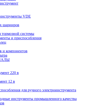
инструмент
 инструменты VDE
х шарниров
 тормозной системы
менты и приспособления
олец
в и компонентов
ьтра
ИАЛЫ
умент 220 в
мент 12 в
пособления для ручного электроинструмента
ходные инструменты промышленного качества
ков