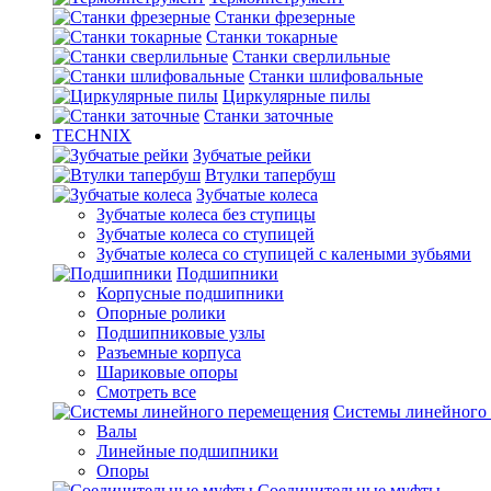
Станки фрезерные
Станки токарные
Станки сверлильные
Станки шлифовальные
Циркулярные пилы
Станки заточные
TECHNIX
Зубчатые рейки
Втулки тапербуш
Зубчатые колеса
Зубчатые колеса без ступицы
Зубчатые колеса со ступицей
Зубчатые колеса со ступицей с калеными зубьями
Подшипники
Корпусные подшипники
Опорные ролики
Подшипниковые узлы
Разъемные корпуса
Шариковые опоры
Смотреть все
Системы линейного
Валы
Линейные подшипники
Опоры
Соединительные муфты