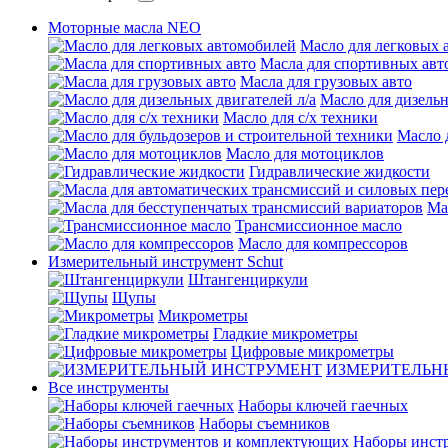
Моторные масла NEO
Масло для легковых 
Масла для спортивных авт
Масла для грузовых авто
Масло для дизельн
Масло для с/х техники
Масло 
Масло для мотоциклов
Гидравлические жидкости
Ма
Трансмиссионное масло
Масло для компрессоров
Измерительный инструмент Schut
Штангенциркули
Щупы
Микрометры
Гладкие микрометры
Цифровые микрометры
ИЗМЕРИТЕЛЬН
Все инструменты
Наборы ключей гаечных
Наборы съемников
Наборы инст