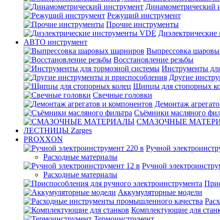
Динамометрический 
Режущий инструмент
Прочие инструменты
Диэлектрические
АВТО инструмент
Выпрессовка шаровы
Восстановление резьбы
Инструменты для
Другие инстру
Щипцы для стопорных к
Свечные головки
Демонтаж агрегато
Съёмники масляного фил
СМАЗОЧНЫЕ МАТЕР
ЛЕСТНИЦЫ Zarges
PROXXON
Ручной электроинстр
Расходные материалы
Ручной электроинстру
Расходные материалы
Прис
Аккумуляторные модели
Рас
Комплектующие для стан
Термоинструмент