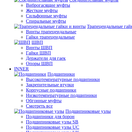
Виброгасящие муфты
Жесткие муфты
Сильфонные муфты
Спиральные муфты
Трапецеидальные гай
Винты трапецеидальные
Гайки трапецеидальные
ШВП
Винты ШВП
Гайки ШВП
Держатели для гаек
Опоры ШВП
INNER
Подшипники
Высокотемпературные подшипники
Закрепительные втулки
Корпусные подшипники
Низкотемпературные подшипники
Обгонные муфты
Смотреть все
Подшипниковые узлы
Подшипники для борон
Подшипниковые узлы SB
Подшипниковые узлы UC