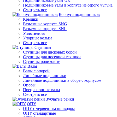
Подшипниковые узлы UK
Подшипниковые узлы в корпусе из серого чугуна
Смотреть все
Корпуса подшипников
Крышки
Разъемные корпуса SNG
Разъемные корпуса SNL
Уплотнения
Упорные кольца
Смотреть все
Ступицы
Ступицы для дисковых борон
Ступицы для посевной техники
Ступицы роликовые
Валы
Валы с опорой
Линейные подшипники
Линейные подшипники в сборе с корпусом
Опоры
Прецизионные валы
Смотреть все
Зубчатые рейки
ОПУ
ОПУ с червячным приводом
ОПУ стандартные