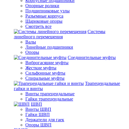
Корпусные подшипники
Опорные ролики
Подшипниковые узлы
Разъемные корпуса
Шариковые опоры
Смотреть все
Системы
линейного перемещения
Валы
Линейные подшипники
Опоры
Соединительные муфты
Виброгасящие муфты
Жесткие муфты
Сильфонные муфты
Спиральные муфты
Трапецеидальные
гайки и винты
Винты трапецеидальные
Гайки трапецеидальные
ШВП
Винты ШВП
Гайки ШВП
Держатели для гаек
Опоры ШВП