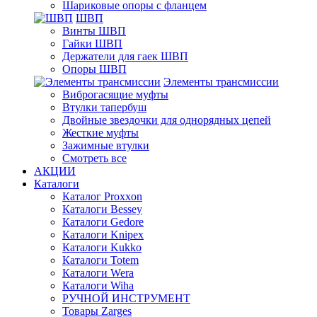
Шариковые опоры с фланцем
ШВП
Винты ШВП
Гайки ШВП
Держатели для гаек ШВП
Опоры ШВП
Элементы трансмиссии
Виброгасящие муфты
Втулки тапербуш
Двойные звездочки для однорядных цепей
Жесткие муфты
Зажимные втулки
Смотреть все
АКЦИИ
Каталоги
Каталог Proxxon
Каталоги Bessey
Каталоги Gedore
Каталоги Knipex
Каталоги Kukko
Каталоги Totem
Каталоги Wera
Каталоги Wiha
РУЧНОЙ ИНСТРУМЕНТ
Товары Zarges