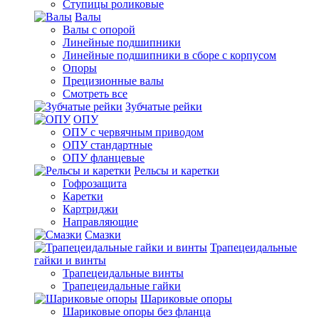
Ступицы роликовые
Валы
Валы с опорой
Линейные подшипники
Линейные подшипники в сборе с корпусом
Опоры
Прецизионные валы
Смотреть все
Зубчатые рейки
ОПУ
ОПУ с червячным приводом
ОПУ стандартные
ОПУ фланцевые
Рельсы и каретки
Гофрозащита
Каретки
Картриджи
Направляющие
Смазки
Трапецеидальные
гайки и винты
Трапецеидальные винты
Трапецеидальные гайки
Шариковые опоры
Шариковые опоры без фланца