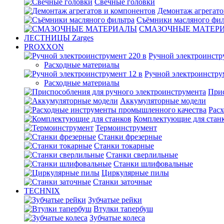
Свечные головки
Демонтаж агрегато
Съёмники масляного фил
СМАЗОЧНЫЕ МАТЕР
ЛЕСТНИЦЫ Zarges
PROXXON
Ручной электроинстр
Расходные материалы
Ручной электроинстру
Расходные материалы
Прис
Аккумуляторные модели
Рас
Комплектующие для стан
Термоинструмент
Станки фрезерные
Станки токарные
Станки сверлильные
Станки шлифовальные
Циркулярные пилы
Станки заточные
TECHNIX
Зубчатые рейки
Втулки тапербуш
Зубчатые колеса