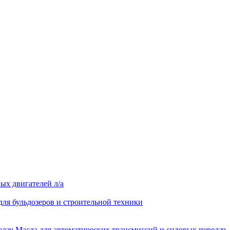
ых двигателей л/а
для бульдозеров и строительной техники
Масла для автоматических трансмиссий и силовых передач