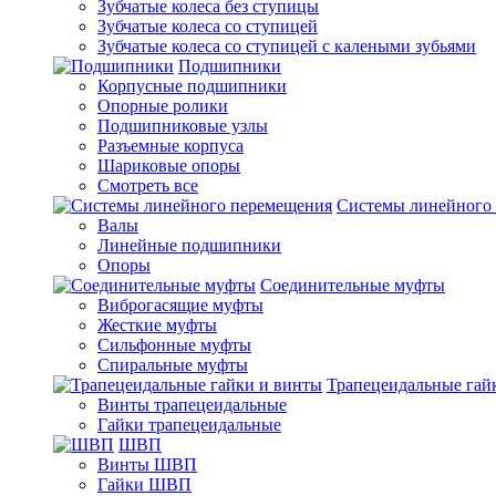
Зубчатые колеса без ступицы
Зубчатые колеса со ступицей
Зубчатые колеса со ступицей с калеными зубьями
Подшипники
Корпусные подшипники
Опорные ролики
Подшипниковые узлы
Разъемные корпуса
Шариковые опоры
Смотреть все
Системы линейного
Валы
Линейные подшипники
Опоры
Соединительные муфты
Виброгасящие муфты
Жесткие муфты
Сильфонные муфты
Спиральные муфты
Трапецеидальные гай
Винты трапецеидальные
Гайки трапецеидальные
ШВП
Винты ШВП
Гайки ШВП