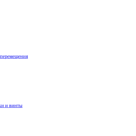
 перемещения
ки и винты