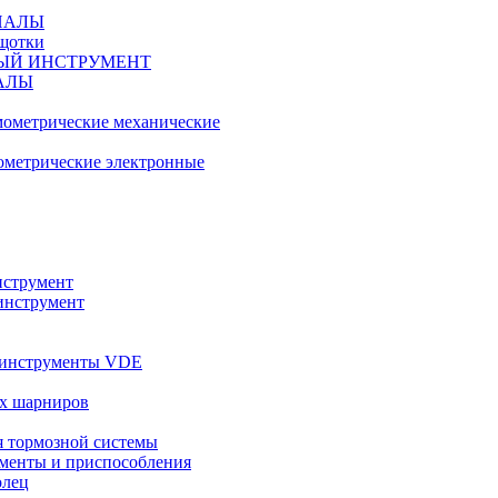
ИАЛЫ
ещотки
ЫЙ ИНСТРУМЕНТ
АЛЫ
ометрические механические
метрические электронные
струмент
инструмент
 инструменты VDE
х шарниров
 тормозной системы
менты и приспособления
олец