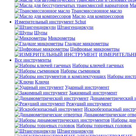
Ма
Трансмиссионное масло
Масло для компрессоров
Измерительный инструмент Schut
Штангенциркули
Щупы
Микрометры
Гладкие микрометры
Цифровые микрометры
ИЗМЕРИТЕЛЬН
Все инструменты
Наборы ключей гаечных
Наборы съемников
Наборы инст
Ключи
Ударный инструмент
Зажимный инструмент
Динамометрический 
Режущий инструмент
Искробезопасный инстр
Динамометрические отв
Наборы дин
Наборы торцевых головок
Штангенциркули