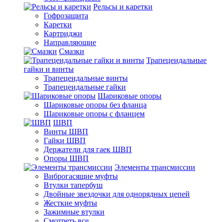
Рельсы и каретки
Гофрозащита
Каретки
Картриджи
Направляющие
Смазки
Трапецеидальные
гайки и винты
Трапецеидальные винты
Трапецеидальные гайки
Шариковые опоры
Шариковые опоры без фланца
Шариковые опоры с фланцем
ШВП
Винты ШВП
Гайки ШВП
Держатели для гаек ШВП
Опоры ШВП
Элементы трансмиссии
Виброгасящие муфты
Втулки тапербуш
Двойные звездочки для однорядных цепей
Жесткие муфты
Зажимные втулки
Смотреть все