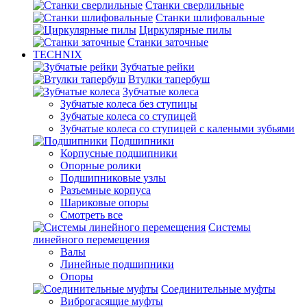
Станки сверлильные
Станки шлифовальные
Циркулярные пилы
Станки заточные
TECHNIX
Зубчатые рейки
Втулки тапербуш
Зубчатые колеса
Зубчатые колеса без ступицы
Зубчатые колеса со ступицей
Зубчатые колеса со ступицей с калеными зубьями
Подшипники
Корпусные подшипники
Опорные ролики
Подшипниковые узлы
Разъемные корпуса
Шариковые опоры
Смотреть все
Системы
линейного перемещения
Валы
Линейные подшипники
Опоры
Соединительные муфты
Виброгасящие муфты