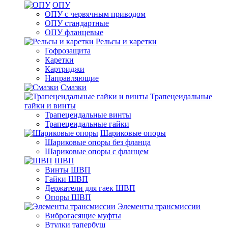
ОПУ
ОПУ с червячным приводом
ОПУ стандартные
ОПУ фланцевые
Рельсы и каретки
Гофрозащита
Каретки
Картриджи
Направляющие
Смазки
Трапецеидальные
гайки и винты
Трапецеидальные винты
Трапецеидальные гайки
Шариковые опоры
Шариковые опоры без фланца
Шариковые опоры с фланцем
ШВП
Винты ШВП
Гайки ШВП
Держатели для гаек ШВП
Опоры ШВП
Элементы трансмиссии
Виброгасящие муфты
Втулки тапербуш