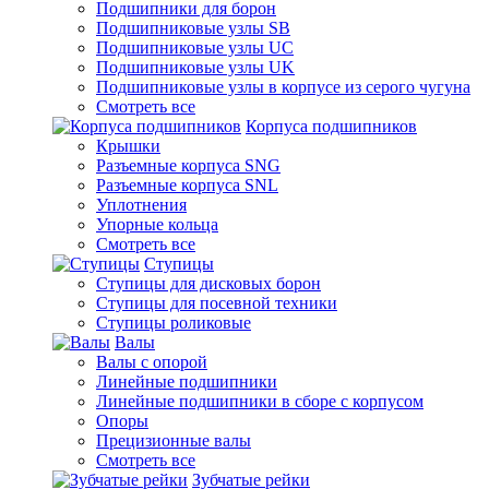
Подшипники для борон
Подшипниковые узлы SB
Подшипниковые узлы UC
Подшипниковые узлы UK
Подшипниковые узлы в корпусе из серого чугуна
Смотреть все
Корпуса подшипников
Крышки
Разъемные корпуса SNG
Разъемные корпуса SNL
Уплотнения
Упорные кольца
Смотреть все
Ступицы
Ступицы для дисковых борон
Ступицы для посевной техники
Ступицы роликовые
Валы
Валы с опорой
Линейные подшипники
Линейные подшипники в сборе с корпусом
Опоры
Прецизионные валы
Смотреть все
Зубчатые рейки