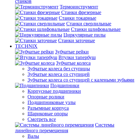
станков
Термоинструмент
Станки фрезерные
Станки токарные
Станки сверлильные
Станки шлифовальные
Циркулярные пилы
Станки заточные
TECHNIX
Зубчатые рейки
Втулки тапербуш
Зубчатые колеса
Зубчатые колеса без ступицы
Зубчатые колеса со ступицей
Зубчатые колеса со ступицей с калеными зубьями
Подшипники
Корпусные подшипники
Опорные ролики
Подшипниковые узлы
Разъемные корпуса
Шариковые опоры
Смотреть все
Системы
линейного перемещения
Валы