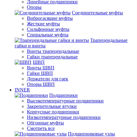
Линейные подшипники
Опоры
Соединительные муфты
Виброгасящие муфты
Жесткие муфты
Сильфонные муфты
Спиральные муфты
Трапецеидальные
гайки и винты
Винты трапецеидальные
Гайки трапецеидальные
ШВП
Винты ШВП
Гайки ШВП
Держатели для гаек
Опоры ШВП
INNER
Подшипники
Высокотемпературные подшипники
Закрепительные втулки
Корпусные подшипники
Низкотемпературные подшипники
Обгонные муфты
Смотреть все
Подшипниковые узлы