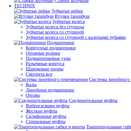
Станки заточные
TECHNIX
Зубчатые рейки
Втулки тапербуш
Зубчатые колеса
Зубчатые колеса без ступицы
Зубчатые колеса со ступицей
Зубчатые колеса со ступицей с калеными зубьями
Подшипники
Корпусные подшипники
Опорные ролики
Подшипниковые узлы
Разъемные корпуса
Шариковые опоры
Смотреть все
Системы линейного
Валы
Линейные подшипники
Опоры
Соединительные муфты
Виброгасящие муфты
Жесткие муфты
Сильфонные муфты
Спиральные муфты
Трапецеидальные гай