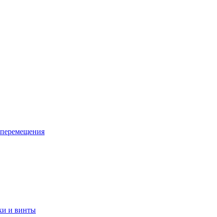
 перемещения
ки и винты