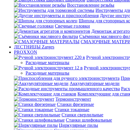
Восстановление резьбы
Инструменты для
Другие инстру
Щипцы для стопорных к
Свечные головки
Демонтаж агрегато
Съёмники масляного фил
СМАЗОЧНЫЕ МАТЕР
ЛЕСТНИЦЫ Zarges
PROXXON
Ручной электроинстр
Расходные материалы
Ручной электроинстру
Расходные материалы
Прис
Аккумуляторные модели
Рас
Комплектующие для стан
Термоинструмент
Станки фрезерные
Станки токарные
Станки сверлильные
Станки шлифовальные
Циркулярные пилы