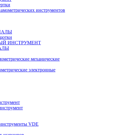
ертки
амометрических инструментов
ИАЛЫ
ещотки
ЫЙ ИНСТРУМЕНТ
АЛЫ
ометрические механические
метрические электронные
струмент
инструмент
 инструменты VDE
х шарниров