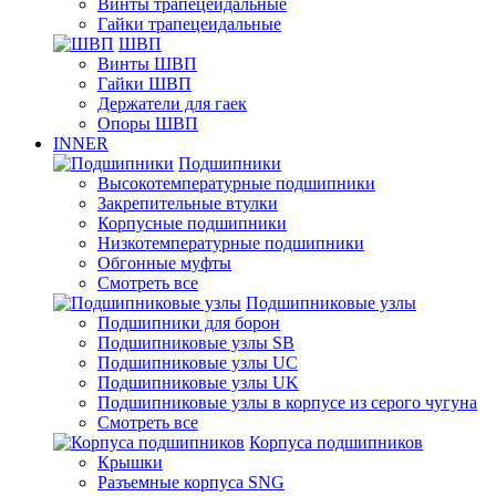
Винты трапецеидальные
Гайки трапецеидальные
ШВП
Винты ШВП
Гайки ШВП
Держатели для гаек
Опоры ШВП
INNER
Подшипники
Высокотемпературные подшипники
Закрепительные втулки
Корпусные подшипники
Низкотемпературные подшипники
Обгонные муфты
Смотреть все
Подшипниковые узлы
Подшипники для борон
Подшипниковые узлы SB
Подшипниковые узлы UC
Подшипниковые узлы UK
Подшипниковые узлы в корпусе из серого чугуна
Смотреть все
Корпуса подшипников
Крышки
Разъемные корпуса SNG