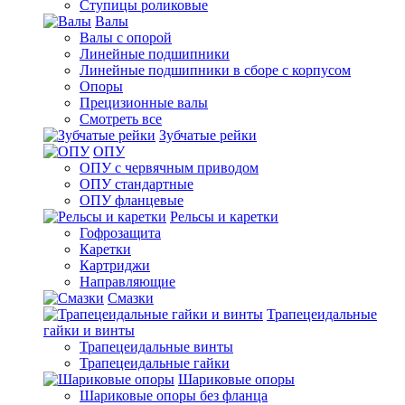
Ступицы роликовые
Валы
Валы с опорой
Линейные подшипники
Линейные подшипники в сборе с корпусом
Опоры
Прецизионные валы
Смотреть все
Зубчатые рейки
ОПУ
ОПУ с червячным приводом
ОПУ стандартные
ОПУ фланцевые
Рельсы и каретки
Гофрозащита
Каретки
Картриджи
Направляющие
Смазки
Трапецеидальные
гайки и винты
Трапецеидальные винты
Трапецеидальные гайки
Шариковые опоры
Шариковые опоры без фланца