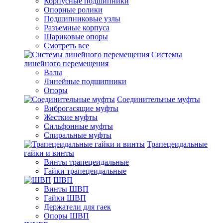
Корпусные подшипники
Опорные ролики
Подшипниковые узлы
Разъемные корпуса
Шариковые опоры
Смотреть все
Системы
линейного перемещения
Валы
Линейные подшипники
Опоры
Соединительные муфты
Виброгасящие муфты
Жесткие муфты
Сильфонные муфты
Спиральные муфты
Трапецеидальные
гайки и винты
Винты трапецеидальные
Гайки трапецеидальные
ШВП
Винты ШВП
Гайки ШВП
Держатели для гаек
Опоры ШВП