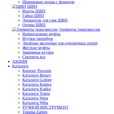
Шариковые опоры с фланцем
ШВП
Винты ШВП
Гайки ШВП
Держатели для гаек ШВП
Опоры ШВП
Элементы трансмиссии
Виброгасящие муфты
Втулки тапербуш
Двойные звездочки для однорядных цепей
Жесткие муфты
Зажимные втулки
Смотреть все
АКЦИИ
Каталоги
Каталог Proxxon
Каталоги Bessey
Каталоги Gedore
Каталоги Knipex
Каталоги Kukko
Каталоги Totem
Каталоги Wera
Каталоги Wiha
РУЧНОЙ ИНСТРУМЕНТ
Товары Zarges