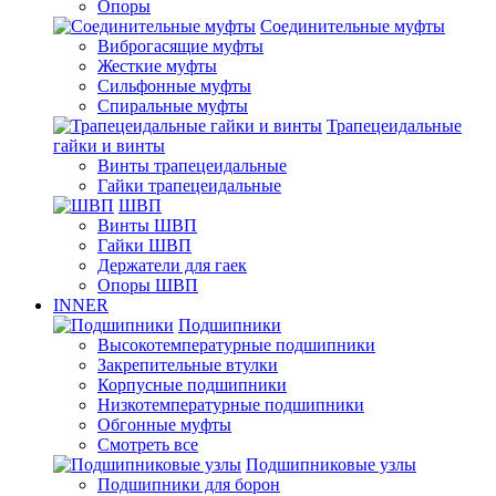
Опоры
Соединительные муфты
Виброгасящие муфты
Жесткие муфты
Сильфонные муфты
Спиральные муфты
Трапецеидальные
гайки и винты
Винты трапецеидальные
Гайки трапецеидальные
ШВП
Винты ШВП
Гайки ШВП
Держатели для гаек
Опоры ШВП
INNER
Подшипники
Высокотемпературные подшипники
Закрепительные втулки
Корпусные подшипники
Низкотемпературные подшипники
Обгонные муфты
Смотреть все
Подшипниковые узлы
Подшипники для борон