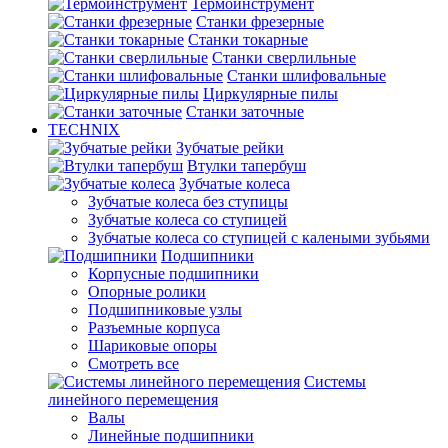
Термоинструмент
Станки фрезерные
Станки токарные
Станки сверлильные
Станки шлифовальные
Циркулярные пилы
Станки заточные
TECHNIX
Зубчатые рейки
Втулки тапербуш
Зубчатые колеса
Зубчатые колеса без ступицы
Зубчатые колеса со ступицей
Зубчатые колеса со ступицей с калеными зубьями
Подшипники
Корпусные подшипники
Опорные ролики
Подшипниковые узлы
Разъемные корпуса
Шариковые опоры
Смотреть все
Системы
линейного перемещения
Валы
Линейные подшипники