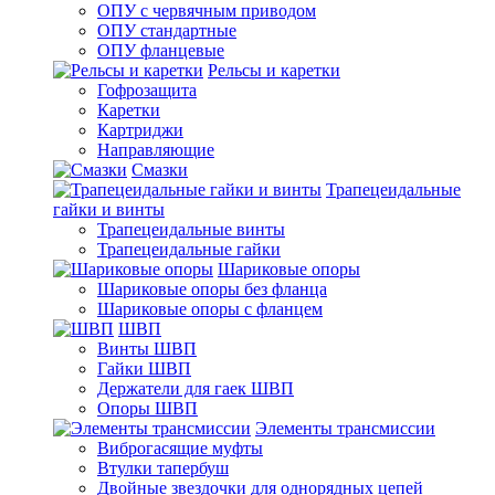
ОПУ с червячным приводом
ОПУ стандартные
ОПУ фланцевые
Рельсы и каретки
Гофрозащита
Каретки
Картриджи
Направляющие
Смазки
Трапецеидальные
гайки и винты
Трапецеидальные винты
Трапецеидальные гайки
Шариковые опоры
Шариковые опоры без фланца
Шариковые опоры с фланцем
ШВП
Винты ШВП
Гайки ШВП
Держатели для гаек ШВП
Опоры ШВП
Элементы трансмиссии
Виброгасящие муфты
Втулки тапербуш
Двойные звездочки для однорядных цепей